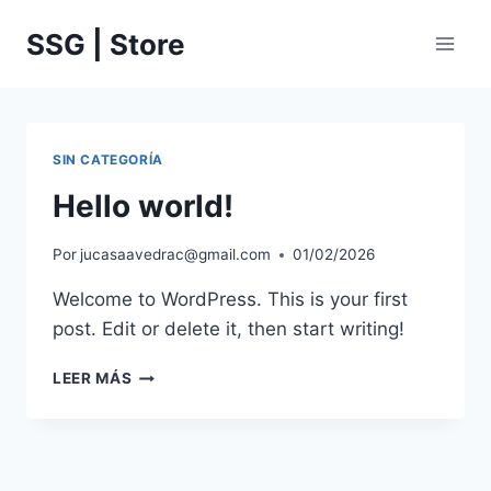
Saltar
SSG | Store
al
contenido
SIN CATEGORÍA
Hello world!
Por
jucasaavedrac@gmail.com
01/02/2026
Welcome to WordPress. This is your first
post. Edit or delete it, then start writing!
HELLO
LEER MÁS
WORLD!